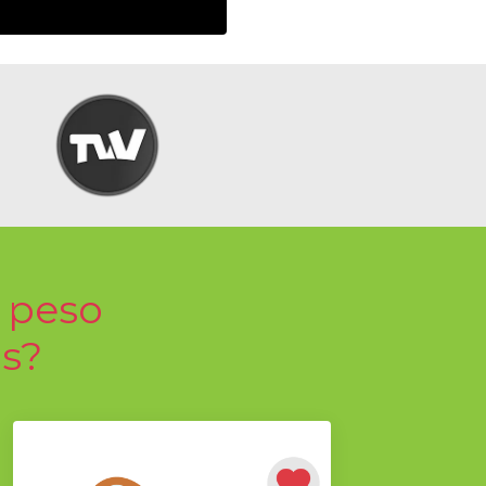
 peso
as?